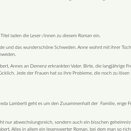
 Titel laden die Leser-/innen zu diesem Roman ein.
de und das wunderschöne Schweden. Anne wohnt mit ihrer Tochte
chweden.
t, Annes an Demenz erkrankten Vater. Birte, die langjährige Fre
ücklich. Jede der Frauen hat so ihre Probleme, die noch zu lösen 
eda Lamberti geht es um den Zusammenhalt der Familie, enge F
t nicht nur abwechslungsreich, sondern auch ein bisschen geheimn
ert. Alles in allem ein lesenswerter Roman, bei dem man so rich